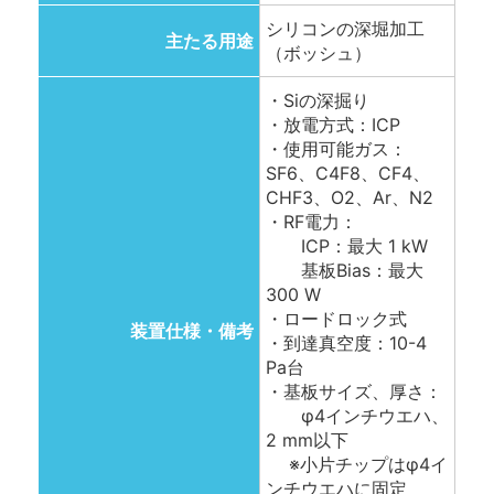
シリコンの深堀加工
主たる用途
（ボッシュ）
・Siの深掘り
・放電方式：ICP
・使用可能ガス：
SF6、C4F8、CF4、
CHF3、O2、Ar、N2
・RF電力：
ICP：最大 1 kW
基板Bias：最大
300 W
・ロードロック式
装置仕様・備考
・到達真空度：10-4
Pa台
・基板サイズ、厚さ：
φ4インチウエハ、
2 mm以下
※小片チップはφ4イ
ンチウエハに固定