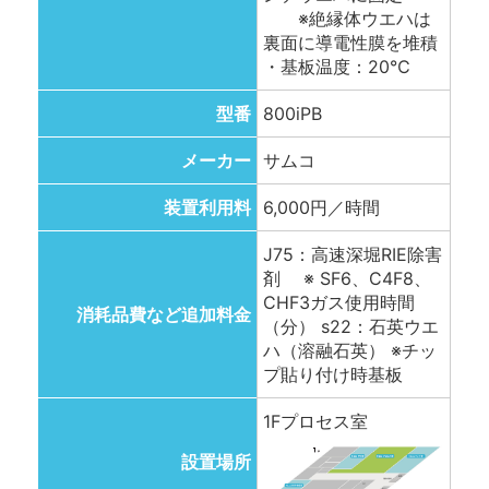
※絶縁体ウエハは
裏面に導電性膜を堆積
・基板温度：20℃
型番
800iPB
メーカー
サムコ
装置利用料
6,000円／時間
J75：高速深堀RIE除害
剤 ※ SF6、C4F8、
CHF3ガス使用時間
消耗品費など追加料金
（分） s22：石英ウエ
ハ（溶融石英） ※チッ
プ貼り付け時基板
1Fプロセス室
設置場所