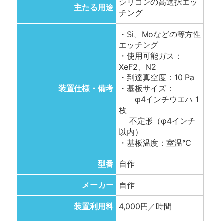
シリコンの高選択エッ
主たる用途
チング
・Si、Moなどの等方性
エッチング
・使用可能ガス：
XeF2、N2
・到達真空度：10 Pa
装置仕様・備考
・基板サイズ：
φ4インチウエハ 1
枚
不定形（φ4インチ
以内）
・基板温度：室温℃
型番
自作
メーカー
自作
装置利用料
4,000円／時間