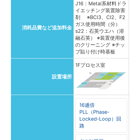
J16：Metal系材料ドラ
イエッチング装置除害
剤 ※BCl3、Cl2、F2
ガス使用時間（分）
消耗品費など追加料金
s22：石英ウエハ（溶
融石英） ※装置使用後
のクリーニング ※チッ
プ貼り付け時基板
1Fプロセス室
設置場所
16逓倍
PLL（Phase-
Locked-Loop）回
路