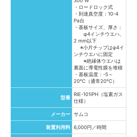
300 W
・ロードロック式
・到達真空度：10-4
Pa台
・基板サイズ、厚さ：
φ4インチウエハ、
2 mm以下
※小片チップはφ4イ
ンチウエハに固定
※絶縁体ウエハは
裏面に導電性膜を堆積
・基板温度：-5～
20℃（通常20℃）
RIE-101iPH（塩素ガス
型番
仕様）
メーカー
サムコ
装置利用料
6,000円／時間