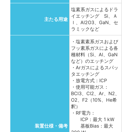
塩素系ガスによるドラ
イエッチング Si、Ａ
主たる用途
ｌ、Al2O3、GaN、セ
ラミックなど
・塩素素系ガスおよび
フッ素系ガスによる各
種材料（Si、Al、GaN
など）のエッチング
・Arガスによるスパッ
タエッチング
・放電方式：ICP
・使用可能ガス：
BCl3、Cl2、Ar、N2、
O2、F2（10%、He希
釈）
・RF電力：
ICP：最大 1 kW
装置仕様・備考
基板Bias：最大