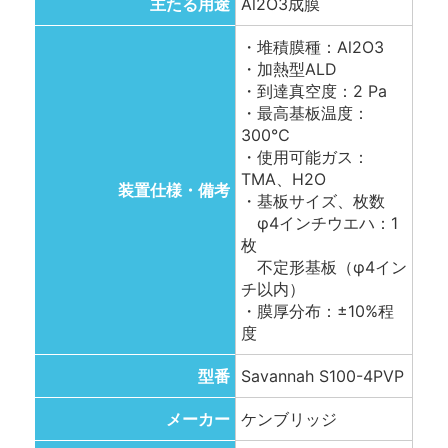
主たる用途
Al2O3成膜
・堆積膜種：Al2O3
・加熱型ALD
・到達真空度：2 Pa
・最高基板温度：
300℃
・使用可能ガス：
TMA、H2O
装置仕様・備考
・基板サイズ、枚数
φ4インチウエハ：1
枚
不定形基板（φ4イン
チ以内）
・膜厚分布：±10%程
度
型番
Savannah S100-4PVP
メーカー
ケンブリッジ