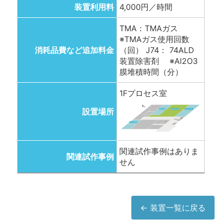
装置利用料
4,000円／時間
TMA：TMAガス
※TMAガス使用回数
消耗品費など追加料金
（回） J74： 74ALD
装置除害剤 ※Al2O3
膜堆積時間（分）
1Fプロセス室
設置場所
関連試作事例はありま
関連試作事例
せん
← 装置一覧に戻る