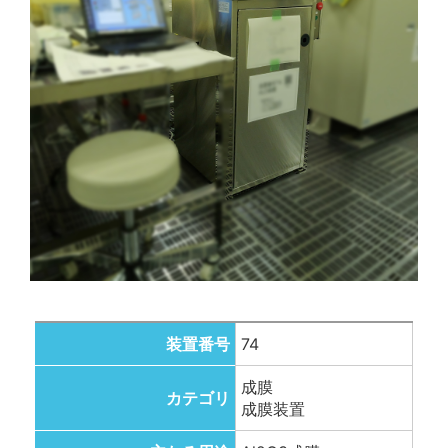
装置番号
74
成膜
カテゴリ
成膜装置