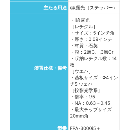
主たる用途
i線露光（ステッパー）
・i線露光
［レチクル］
・サイズ：5インチ角
・厚さ：0.09インチ
・材質：石英
・膜：2層C、,3層Cr
・収納レチクル数：14
枚
装置仕様・備考
［ウエハ］
・基板サイズ：Φ4イン
チSiウェハ
［投影光学系］
・倍率：1/5
・NA：0.63～0.45
・最大チップサイズ：
20mm角
型番
FPA-3000i5＋