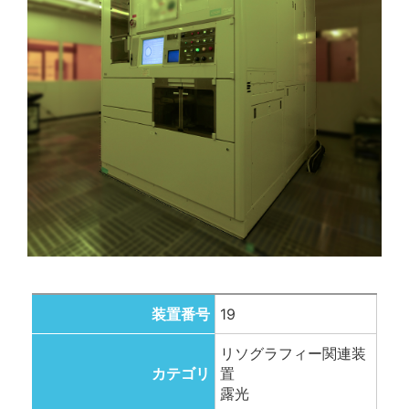
装置番号
19
リソグラフィー関連装
カテゴリ
置
露光