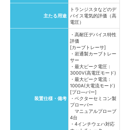
トランジスタなどのデ
主たる用途
バイス電気的評価（高
電圧）
・高耐圧デバイス特性
評価
[カーブトレーサ]
・岩通製カーブトレー
サー
・最大ピーク電圧：
3000V(高電圧モード)
・最大ピーク電流：
1000A(大電流モード)
[プロ―バー]
装置仕様・備考
・ベクターセミコン製
プローバー
マニュアルプローブ
4台
・4インチウェハ対応