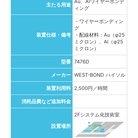
Au、Alワイヤーボンデ
主たる用途
ィング
・ワイヤーボンディン
グ
装置仕様・備考
・配線材料：Au（φ25
ミクロン）、Al（φ25
ミクロン）
型番
7476D
メーカー
WEST-BOND ハイソル
装置利用料
2,500円／時間
消耗品費など追加料金
2Fシステム化技術室
設置場所