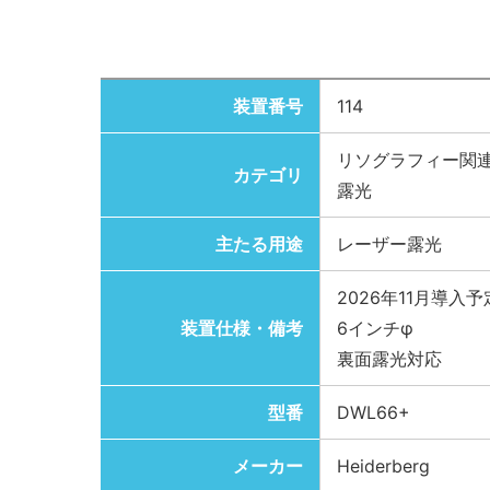
装置番号
114
リソグラフィー関
カテゴリ
露光
主たる用途
レーザー露光
2026年11月導入予
装置仕様・備考
6インチφ
裏面露光対応
型番
DWL66+
メーカー
Heiderberg