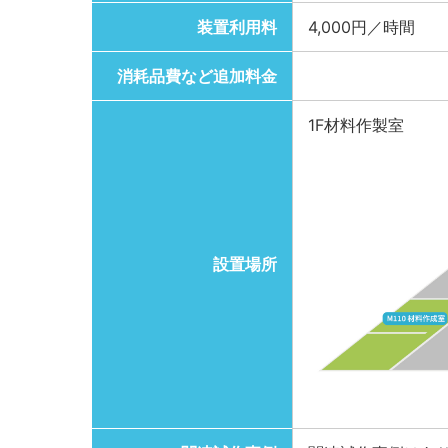
装置利用料
4,000円／時間
消耗品費など追加料金
1F材料作製室
設置場所