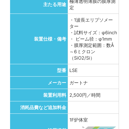
極薄透明薄膜の膜厚測
主たる用途
定
・1波長エリプソメー
ター
・試料サイズ：φ6inch
装置仕様・備考
・ ビーム径：φ1mm
・膜厚測定範囲：数Å
～6ミクロン
（SiO2/Si）
型番
LSE
メーカー
ガートナ
装置利用料
2,500円／時間
消耗品費など追加料金
1F炉体室